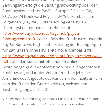
Zahlungsart erfolgt die Zahlungsabwicklung über den
Zahlungsdienstleister PayPal (Europe) S.à r.l. et Cie,
S.C.A., 22-24 Boulevard Royal, L-2449 Luxemburg (im
Folgenden: „PayPal“), unter Geltung der PayPal-
Nutzungsbedingungen, einsehbar unter
https://www.paypal.com
/de
/legalhub
/paypal
/useragreement-full
oder - falls der Kunde nicht über ein
PayPal-Konto verfügt – unter Geltung der Bedingungen
für Zahlungen ohne PayPal-Konto, einsehbar unter
https://www.paypal.com
/de
/legalhub
/paypal
/privacywax-
full
. Zahlt der Kunde mittels einer im Online-
Bestellvorgang auswählbaren von PayPal angebotenen
Zahlungsart, erklärt der Verkäufer schon jetzt die
Annahme des Angebots des Kunden in dem Zeitpunkt, in
dem der Kunde den Button anklickt, welcher den
Bestellvorgang abschließt.
2.5
Bei der Bestellung über das Online-Bestellformular
des Verkäufers wird der Vertragstext nach dem