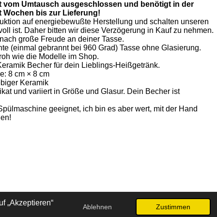
ist vom Umtausch ausgeschlossen und benötigt in der
t Wochen bis zur Lieferung!
duktion auf energiebewußte Herstellung und schalten unseren
voll ist. Daher bitten wir diese Verzögerung in Kauf zu nehmen.
anach große Freude an deiner Tasse.
hte (einmal gebrannt bei 960 Grad) Tasse ohne Glasierung.
roh wie die Modelle im Shop.
Keramik Becher für dein Lieblings-Heißgetränk.
e: 8 cm × 8 cm
biger Keramik
ikat und variiert in Größe und Glasur. Dein Becher ist
Spülmaschine geeignet, ich bin es aber wert, mit der Hand
en!
f „Akzeptieren“
Ablehnen
Zustimmen