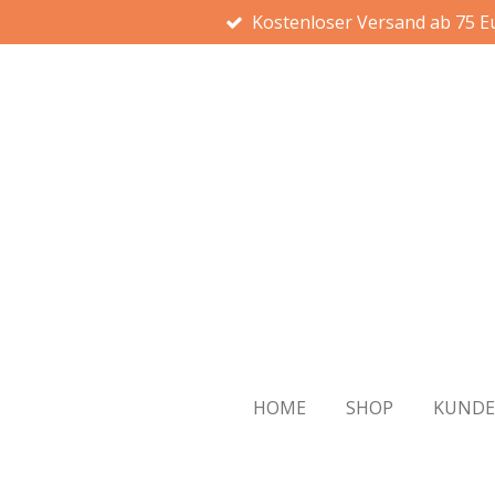
Kostenloser Versand ab 75 E
Zum
Hauptinhalt
springen
HOME
SHOP
KUND