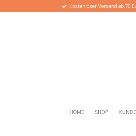
Kostenloser Versand ab 75 E
Zum
Hauptinhalt
springen
HOME
SHOP
KUND