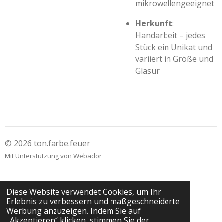
mikrowellengeeignet
Herkunft
:
Handarbeit – jedes
Stück ein Unikat
und
variiert in Größe und
Glasur
© 2026 ton.farbe.feuer
Mit Unterstützung von
Webador
Diese Website verwendet Cookies, um Ihr
Erlebnis zu verbessern und maßgeschneiderte
Werbung anzuzeigen. Indem Sie auf
„Akzeptieren“ klicken, stimmen Sie der