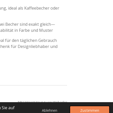
ng, ideal als Kaffeebecher oder
ei Becher sind exakt gleich—
abilität in Farbe und Muster
eal für den täglichen Gebrauch
chenk für Designliebhaber und
Mit Unterstützung von
Webador
 Sie auf
Ablehnen
Zustimmen