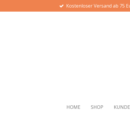
Kostenloser Versand ab 75 E
Zum
Hauptinhalt
springen
HOME
SHOP
KUND