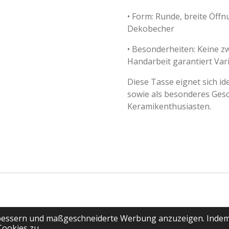
•
Form: Runde, breite Öffnu
Dekobecher
•
Besonderheiten: Keine zw
Handarbeit garantiert Vari
Diese Tasse eignet sich id
sowie als besonderes Ges
Keramikenthusiasten.
rbessern und maßgeschneiderte Werbung anzuzeigen. Indem
Cookies zu.