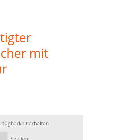
tigter
cher mit
ur
rfügbarkeit erhalten.
Senden