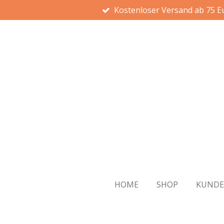
Kostenloser Versand ab 75 E
Zum
Hauptinhalt
springen
HOME
SHOP
KUND