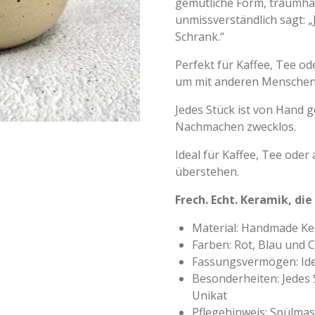
gemütliche Form, traumhaf
unmissverständlich sagt: „
Schrank.“
Perfekt für Kaffee, Tee od
um mit anderen Mensche
Jedes Stück ist von Hand g
Nachmachen zwecklos.
Ideal für Kaffee, Tee oder a
überstehen.
Frech. Echt. Keramik, die
Material: Handmade Ker
Farben: Rot, Blau und 
Fassungsvermögen: Idea
Besonderheiten: Jedes S
Unikat
Pflegehinweis: Spülmas