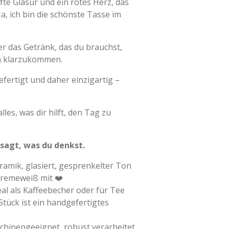
te Glasur und ein rotes Herz, das
Ja, ich bin die schönste Tasse im
er das Getränk, das du brauchst,
n klarzukommen.
efertigt und daher einzigartig –
lles, was dir hilft, den Tag zu
 sagt, was du denkst.
amik, glasiert, gesprenkelter Ton
Cremeweiß mit ❤️
l als Kaffeebecher oder für Tee
tück ist ein handgefertigtes
chinengeeignet, robust verarbeitet